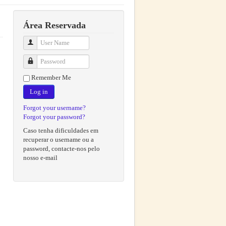
Área Reservada
User Name
Password
Remember Me
Log in
Forgot your username?
Forgot your password?
Caso tenha dificuldades em
recuperar o username ou a
password, contacte-nos pelo
nosso e-mail